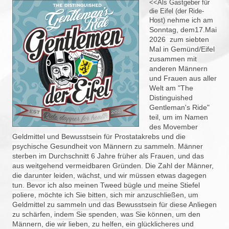
<<Als Gastgeber für
die Eifel (der Ride-
nehme ich a
m
Host)
Sonntag, dem17.Mai
2026 zum siebten
Mal in Gemünd/Eifel
zusammen mit
anderen Männern
und Frauen aus aller
Welt am "The
Distinguished
Gentleman's Ride"
teil, um im Namen
des Movember
Geldmittel und Bewusstsein für Prostatakrebs und die
psychische Gesundheit von Männern zu sammeln. Männer
sterben im Durchschnitt 6 Jahre früher als Frauen, und das
aus weitgehend vermeidbaren Gründen. Die Zahl der Männer,
die darunter leiden, wächst, und wir müssen etwas dagegen
tun. Bevor ich also meinen Tweed bügle und meine Stiefel
poliere, möchte ich Sie bitten, sich mir anzuschließen, um
Geldmittel zu sammeln und das Bewusstsein für diese Anliegen
zu schärfen, indem Sie spenden, was Sie können, um den
Männern, die wir lieben, zu helfen, ein glücklicheres und